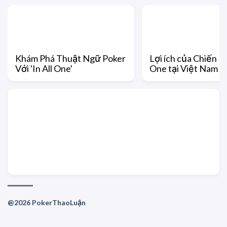
Khám Phá Thuật Ngữ Poker
Lợi ích của Chiến Lư
Với 'In All One'
One tại Việt Nam
@2026 PokerThaoLuận